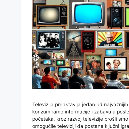
Televizija predstavlja jedan od najvažnijih
konzumiramo informacije i zabavu u posle
početaka, kroz razvoj televizije prošli sm
omogućile televiziji da postane ključni ig