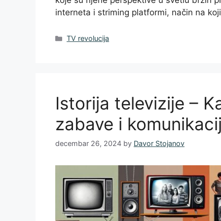
koje su njene perspektive u svetlu brzih 
interneta i striming platformi, način na ko
Categories
TV revolucija
Istorija televizije –
zabave i komunikaci
decembar 26, 2024
by
Davor Stojanov