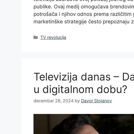
publike. Ovaj medij omogućava brendovima
potrošača i njihov odnos prema različitim
marketinške strategije često prepoznaju
Categories
TV revolucija
Televizija danas – Da
u digitalnom dobu?
decembar 28, 2024
by
Davor Stojanov