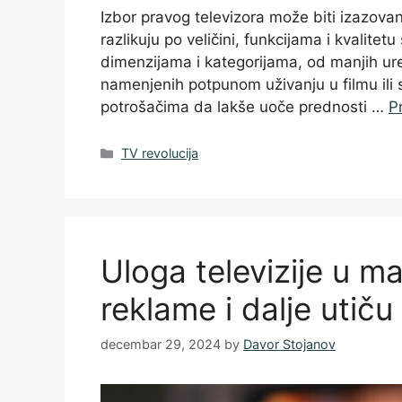
Izbor pravog televizora može biti izazovan
razlikuju po veličini, funkcijama i kvalitetu
dimenzijama i kategorijama, od manjih ur
namenjenih potpunom uživanju u filmu ili
potrošačima da lakše uoče prednosti …
Pr
Categories
TV revolucija
Uloga televizije u m
reklame i dalje utič
decembar 29, 2024
by
Davor Stojanov