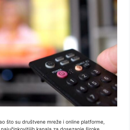
 kao što su društvene mreže i online platforme,
 najučinkovitijih kanala za dosezanje široke