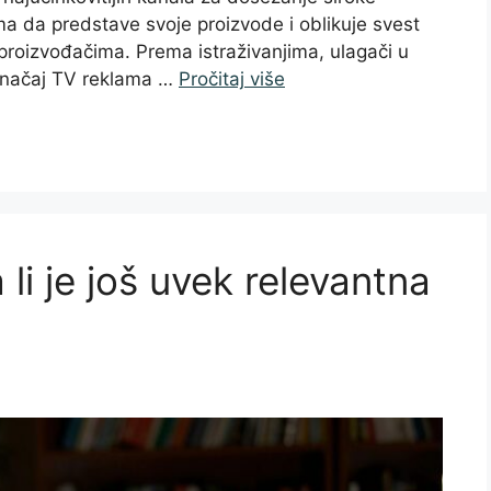
 da predstave svoje proizvode i oblikuje svest
 proizvođačima. Prema istraživanjima, ulagači u
 značaj TV reklama …
Pročitaj više
 li je još uvek relevantna