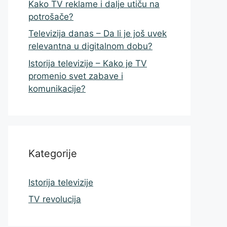
Kako TV reklame i dalje utiču na
potrošače?
Televizija danas – Da li je još uvek
relevantna u digitalnom dobu?
Istorija televizije – Kako je TV
promenio svet zabave i
komunikacije?
Kategorije
Istorija televizije
TV revolucija