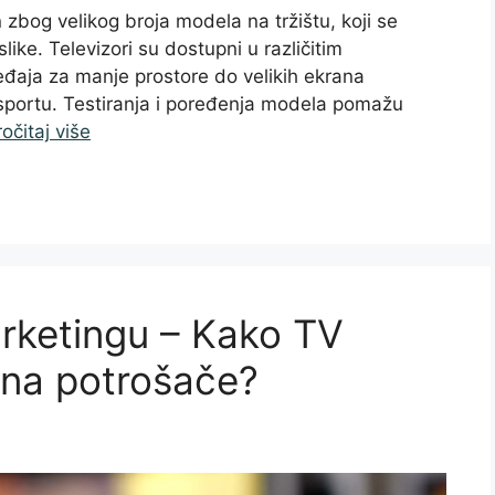
 zbog velikog broja modela na tržištu, koji se
 slike. Televizori su dostupni u različitim
eđaja za manje prostore do velikih ekrana
 sportu. Testiranja i poređenja modela pomažu
očitaj više
arketingu – Kako TV
u na potrošače?