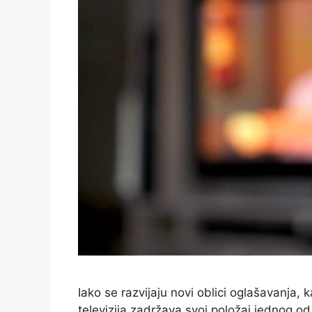
Iako se razvijaju novi oblici oglašavanja,
televizija zadržava svoj položaj jednog od