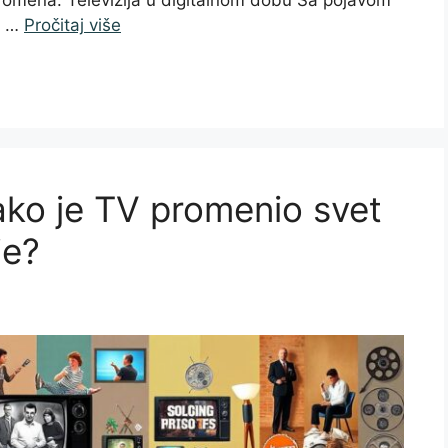
promena. Televizija u digitalnom dobu Sa pojavom
ji …
Pročitaj više
 Kako je TV promenio svet
je?