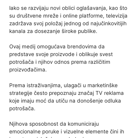
Iako se razvijaju novi oblici oglašavanja, kao što
su društvene mreže i online platforme, televizija
zadržava svoj položaj jednog od najučinkovitijih
kanala za dosezanje široke publike.
Ovaj medij omogućava brendovima da
predstave svoje proizvode i oblikuje svest
potrošača i njihov odnos prema različitim
proizvođačima.
Prema istraživanjima, ulagači u marketinške
strategije često prepoznaju značaj TV reklama
koje imaju moć da utiču na donošenje odluka
potrošača.
Njihova sposobnost da komuniciraju
emocionalne poruke i vizuelne elemente čini ih