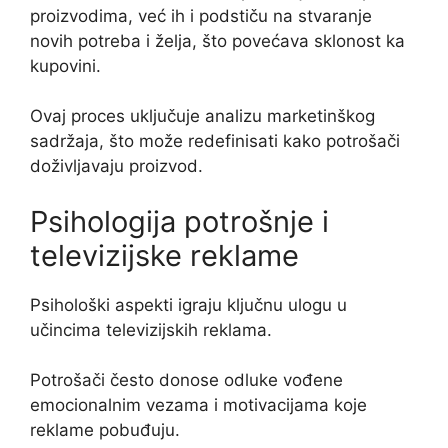
proizvodima, već ih i podstiču na stvaranje
novih potreba i želja, što povećava sklonost ka
kupovini.
Ovaj proces uključuje analizu marketinškog
sadržaja, što može redefinisati kako potrošači
doživljavaju proizvod.
Psihologija potrošnje i
televizijske reklame
Psihološki aspekti igraju ključnu ulogu u
učincima televizijskih reklama.
Potrošači često donose odluke vođene
emocionalnim vezama i motivacijama koje
reklame pobuđuju.