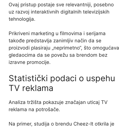
Ovaj pristup postaje sve relevantniji, posebno
uz razvoj interaktivnih digitalnih televizijskih
tehnologija.
Prikriveni marketing u filmovima i serijama
takođe predstavlja zanimljiv način da se
proizvodi plasiraju „neprimetno“, što omogućava
gledaocima da se povežu sa brendom bez
izravne promocije.
Statistički podaci o uspehu
TV reklama
Analiza tržišta pokazuje značajan uticaj TV
reklama na potrošače.
Na primer, studija o brendu Cheez-It otkrila je