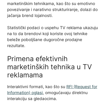
marketinškim tehnikama, kao što su emotivno
povezivanje i narativno strukturiranje, dolazi do
jačanja brend lojalnosti.
Statistički podaci o uspehu TV reklama ukazuju
na to da brendovi koji koriste ovoj tehnike
beleže poboljšane dugoročne prodajne
rezultate.
Primena efektivnih
marketinških tehnika u TV
reklamama
Interaktivni formati, kao što su
RFI (Request for
Information) oglasi
, omogućavaju direktnu
interakciju sa gledaocima.