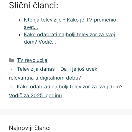
Slični članci:
Istorija televizije - Kako je TV promenio
svet…
Kako odabrati najbolji televizor za svoj
dom? Vodič…
Categories
TV revolucija
Televizija danas – Da li je još uvek
relevantna u digitalnom dobu?
Kako odabrati najbolji televizor za svoj dom?
Vodič za 2025. godinu
Najnoviji članci