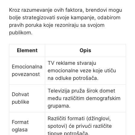
Kroz razumevanje ovih faktora, brendovi mogu
bolje strategizovati svoje kampanje, odabirom
pravih poruka koje rezoniraju sa svojom
publikom.
Element
Opis
TV reklame stvaraju
Emocionalna
emocionalne veze koje utiču
povezanost
na odluke potrošača.
Televizija pruža širok domet
Dohvat
među različitim demografskim
publike
grupama.
Različiti formati (džinglovi,
Format
spotovi) će privući različite
oglasa
tipove potrošača.