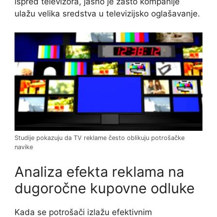
ispred televizora, jasno je zašto kompanije
ulažu velika sredstva u televizijsko oglašavanje.
Studije pokazuju da TV reklame često oblikuju potrošačke
navike
Analiza efekta reklama na
dugoročne kupovne odluke
Kada se potrošači izlažu efektivnim