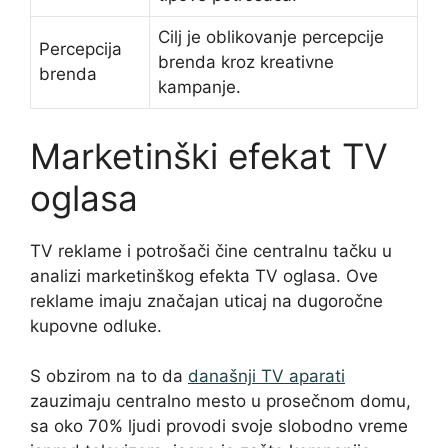
Cilj je oblikovanje percepcije
Percepcija
brenda kroz kreativne
brenda
kampanje.
Marketinški efekat TV
oglasa
TV reklame i potrošači čine centralnu tačku u
analizi marketinškog efekta TV oglasa. Ove
reklame imaju značajan uticaj na dugoročne
kupovne odluke.
S obzirom na to da
današnji TV aparati
zauzimaju centralno mesto u prosečnom domu,
sa oko 70% ljudi provodi svoje slobodno vreme