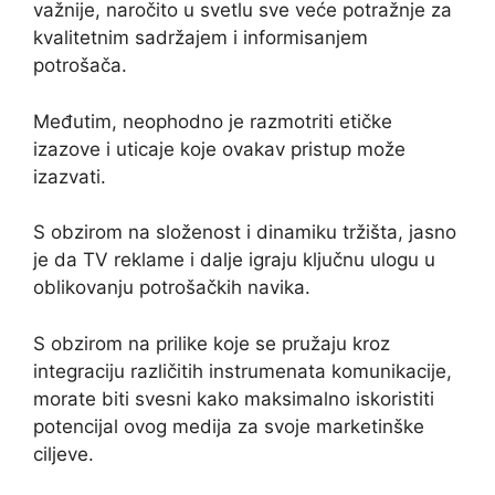
važnije, naročito u svetlu sve veće potražnje za
kvalitetnim sadržajem i informisanjem
potrošača.
Međutim, neophodno je razmotriti etičke
izazove i uticaje koje ovakav pristup može
izazvati.
S obzirom na složenost i dinamiku tržišta, jasno
je da TV reklame i dalje igraju ključnu ulogu u
oblikovanju potrošačkih navika.
S obzirom na prilike koje se pružaju kroz
integraciju različitih instrumenata komunikacije,
morate biti svesni kako maksimalno iskoristiti
potencijal ovog medija za svoje marketinške
ciljeve.