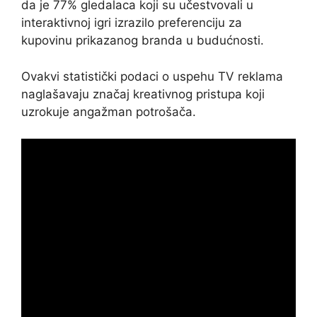
da je 77% gledalaca koji su učestvovali u
interaktivnoj igri izrazilo preferenciju za
kupovinu prikazanog branda u budućnosti.
Ovakvi statistički podaci o uspehu TV reklama
naglašavaju značaj kreativnog pristupa koji
uzrokuje angažman potrošača.