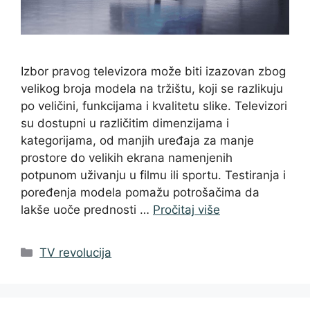
Izbor pravog televizora može biti izazovan zbog
velikog broja modela na tržištu, koji se razlikuju
po veličini, funkcijama i kvalitetu slike. Televizori
su dostupni u različitim dimenzijama i
kategorijama, od manjih uređaja za manje
prostore do velikih ekrana namenjenih
potpunom uživanju u filmu ili sportu. Testiranja i
poređenja modela pomažu potrošačima da
lakše uoče prednosti …
Pročitaj više
Categories
TV revolucija