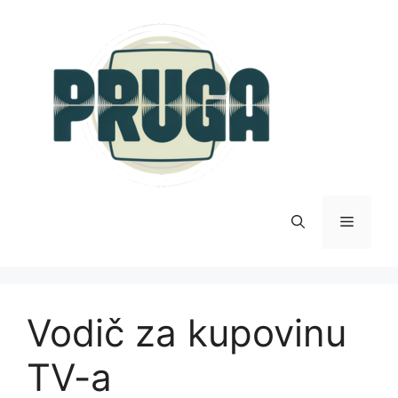
Skip
to
content
Menu
Vodič za kupovinu
TV-a